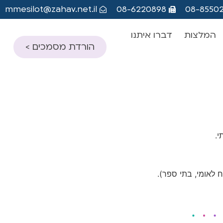
mmesilot@zahav.net.il
08-6220898
08-8550
המלצות
דברו איתנו
הורדת מסמכים >
שאלון הורה- אבחון
דידקטי
שאלון מורה- אבחון
דידקטי
שאלון הורה- אבחון
י.
פסיכולוגי, פס"ד
שאלון מורה- אבחון
פסיכולוגי, פס"ד
 לאומי, בתי ספר).
שאלון גננת- אבחון
פסיכולוגי, פס"ד
טופס ויתור סודיות