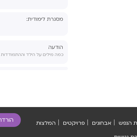
דידקטי
שאלון הו
מסגרת לימודית:
פסיכולוגי
שאלון מו
פסיכולוגי
הודעה
שאלון גנ
פסיכולוגי
טופס ויתו
טופס הסכ
טופס הור
טופס הפנ
הורדת
ת הנפש
אבחונים
פרויקטים
המלצות