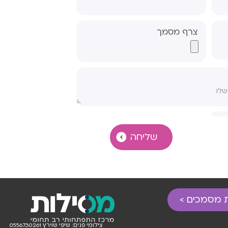
רה- אבחון
צרף מסמך
, פס"ד
רה- אבחון
, פס"ד
נת- אבחון
, פס"ד
ר סודיות
מה לטיפול
שליחה
ים גרושים
יה לפסיכיאטר
 מסמכים >
צילומי פנים: שיפי שוירץ 0556730261