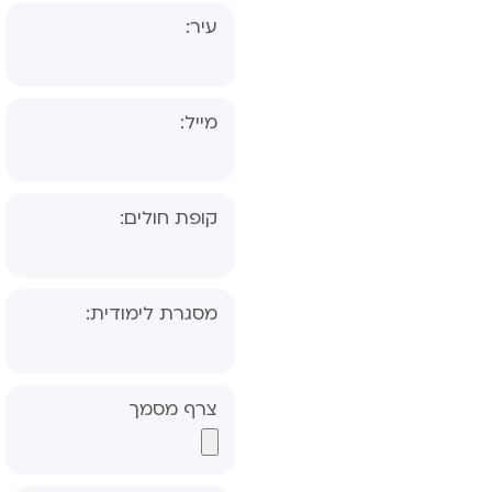
עיר:
מייל:
קופת חולים:
שאלון הורה- אבחון
דידקטי
שאלון מורה- אבחון
מסגרת לימודית:
דידקטי
שאלון הורה- אבחון
פסיכולוגי, פס"ד
צרף מסמך
שאלון מורה- אבחון
פסיכולוגי, פס"ד