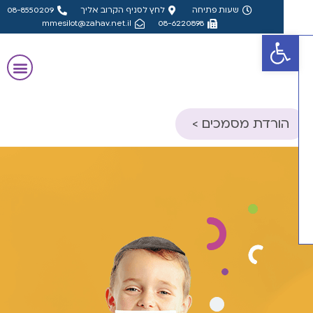
שעות פתיחה
לחץ לסניף הקרוב אליך
08-8550209
mmesilot@zahav.net.il
08-6220898
פתח סרגל נגישות
הורדת מסמכים >
אלון הורה- אבחון
ידקטי
אלון מורה- אבחון
ידקטי
אלון הורה- אבחון
סיכולוגי, פס"ד
אלון מורה- אבחון
סיכולוגי, פס"ד