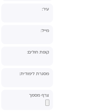
עיר:
מייל:
קופת חולים:
שאלון הורה- אבחון
מסגרת לימודית:
דידקטי
שאלון מורה- אבחון
דידקטי
צרף מסמך
שאלון הורה- אבחון
פסיכולוגי, פס"ד