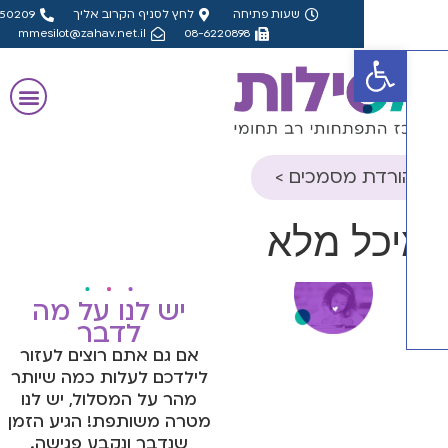
שעות פתיחה
לחץ לסניף הקרוב אליך
08-8550209
mmesilot@zahav.net.il
08-6220898
פתח סרגל נגישות
ורדת מסמכים >
ון הורה- אבחון
כל מלא
קטי
ון מורה- אבחון
קטי
יש לנו על מה
לדבר
ון הורה- אבחון
אם גם אתם רוצים לעזור
ולוגי, פס"ד
לילדכם לעלות כמה שיותר
מהר על המסלול, יש לנו
ון מורה- אבחון
מטרה משותפת! הגיע הזמן
ולוגי, פס"ד
שנדבר ונקבע פגישה.