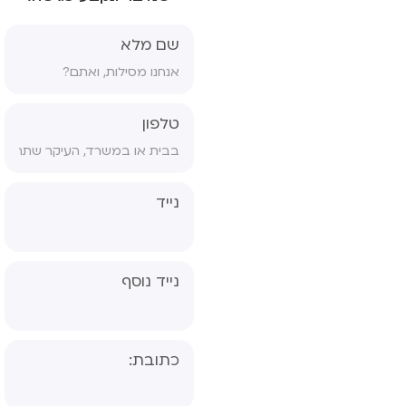
ון גננת- אבחון
ולוגי, פס"ד
שם מלא
 ויתור סודיות
ס הסכמה לטיפול
טלפון
ס הורים גרושים
ס הפניה לפסיכיאטר
נייד
נייד נוסף
כתובת: