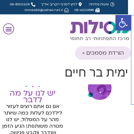
שעות פתיחה
לחץ לסניף הקרוב אליך
08-8550209
mmesilot@zahav.net.il
08-6220898
פתח סרגל נגישות
הורדת מסמכים >
שאלון הורה- אבחון
ימית בר חיים
דידקטי
שאלון מורה- אבחון
דידקטי
יש לנו על מה
לדבר
שאלון הורה- אבחון
אם גם אתם רוצים לעזור
פסיכולוגי, פס"ד
לילדכם לעלות כמה שיותר
מהר על המסלול, יש לנו
שאלון מורה- אבחון
מטרה משותפת! הגיע הזמן
פסיכולוגי, פס"ד
שנדבר ונקבע פגישה.