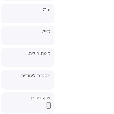
עיר:
מייל:
קופת חולים:
שאלון הורה- אבחון
דידקטי
שאלון מורה- אבחון
מסגרת לימודית:
דידקטי
שאלון הורה- אבחון
פסיכולוגי, פס"ד
צרף מסמך
שאלון מורה- אבחון
פסיכולוגי, פס"ד