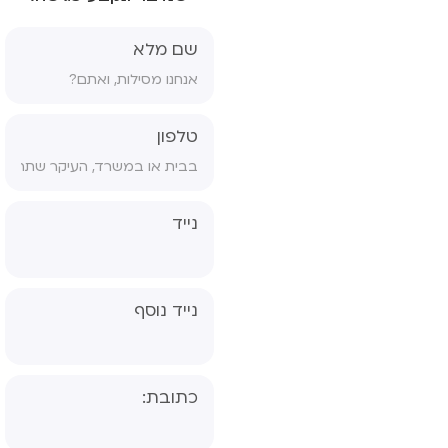
שאלון גננת- אבחון
פסיכולוגי, פס"ד
שם מלא
טופס ויתור סודיות
טופס הסכמה לטיפול
טלפון
טופס הורים גרושים
טופס הפניה לפסיכיאטר
נייד
נייד נוסף
כתובת: