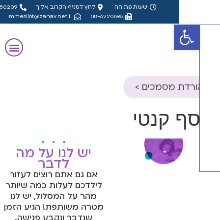
שעות פתיחה
לחץ לסניף הקרוב אליך
08-8550209
mmesilot@zahav.net.il
08-6220898
פתח סרגל נגישות
ורדת מסמכים >
ון הורה- אבחון
סף קנטי
קטי
ון מורה- אבחון
קטי
יש לנו על מה
לדבר
ון הורה- אבחון
אם גם אתם רוצים לעזור
ולוגי, פס"ד
לילדכם לעלות כמה שיותר
מהר על המסלול, יש לנו
ון מורה- אבחון
מטרה משותפת! הגיע הזמן
ולוגי, פס"ד
שנדבר ונקבע פגישה.