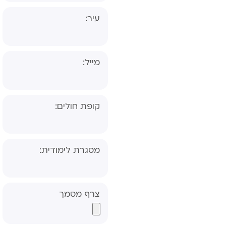
עיר:
מייל:
קופת חולים:
שאלון הורה- אבחון
מסגרת לימודית:
דידקטי
שאלון מורה- אבחון
דידקטי
צרף מסמך
שאלון הורה- אבחון
פסיכולוגי, פס"ד