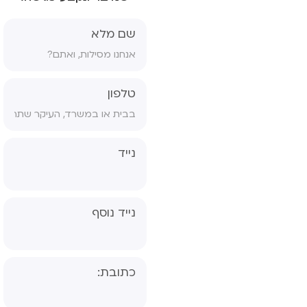
ון גננת- אבחון
ולוגי, פס"ד
שם מלא
 ויתור סודיות
ס הסכמה לטיפול
טלפון
ס הורים גרושים
ס הפניה לפסיכיאטר
נייד
נייד נוסף
כתובת: