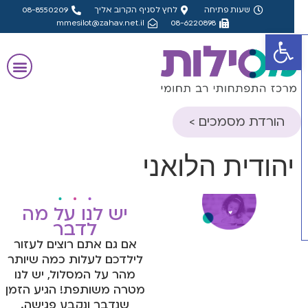
שעות פתיחה
לחץ לסניף הקרוב אליך
08-8550209
mmesilot@zahav.net.il
08-6220898
פתח סרגל נגישות
הורדת מסמכים >
שאלון הורה- אבחון
יהודית הלואני
דידקטי
שאלון מורה- אבחון
דידקטי
יש לנו על מה
לדבר
שאלון הורה- אבחון
אם גם אתם רוצים לעזור
פסיכולוגי, פס"ד
לילדכם לעלות כמה שיותר
מהר על המסלול, יש לנו
שאלון מורה- אבחון
מטרה משותפת! הגיע הזמן
פסיכולוגי, פס"ד
שנדבר ונקבע פגישה.