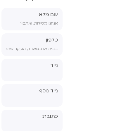
שאלון גננת- אבחון
פסיכולוגי, פס"ד
שם מלא
טופס ויתור סודיות
טופס הסכמה לטיפול
טלפון
טופס הורים גרושים
טופס הפניה לפסיכיאטר
נייד
נייד נוסף
כתובת: