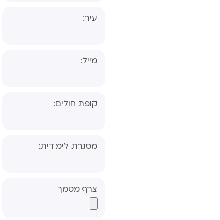
עיר:
מייל:
קופת חולים:
שאלון הורה- אבחון
דידקטי
שאלון מורה- אבחון
מסגרת לימודית:
דידקטי
שאלון הורה- אבחון
פסיכולוגי, פס"ד
צרף מסמך
שאלון מורה- אבחון
פסיכולוגי, פס"ד