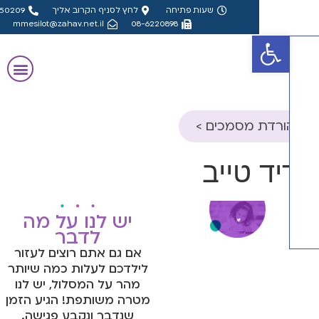
שעות פתיחה
לחץ לסניף הקרוב אליך
08-8550209
mmesilot@zahav.net.il
08-6220898
פתח סרגל נגישות
ורדת מסמכים >
ון הורה- אבחון
יד טייב
קטי
ון מורה- אבחון
קטי
יש לנו על מה
לדבר
ון הורה- אבחון
אם גם אתם רוצים לעזור
ולוגי, פס"ד
לילדכם לעלות כמה שיותר
מהר על המסלול, יש לנו
ון מורה- אבחון
מטרה משותפת! הגיע הזמן
ולוגי, פס"ד
שנדבר ונקבע פגישה.