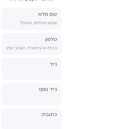
ון גננת- אבחון
ולוגי, פס"ד
שם מלא
 ויתור סודיות
ס הסכמה לטיפול
טלפון
ס הורים גרושים
ס הפניה לפסיכיאטר
נייד
נייד נוסף
כתובת: