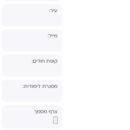
עיר:
מייל:
קופת חולים:
שאלון הורה- אבחון
מסגרת לימודית:
דידקטי
שאלון מורה- אבחון
דידקטי
צרף מסמך
שאלון הורה- אבחון
פסיכולוגי, פס"ד